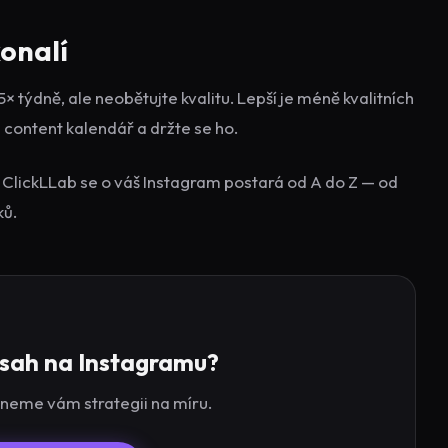
konalí
× týdně, ale neobětujte kvalitu. Lepší je méně kvalitních
 content kalendář a držte se ho.
 ClickLLab se o váš Instagram postará od A do Z — od
ků.
osah na Instagramu?
hneme vám strategii na míru.